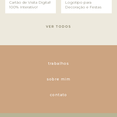
Cartão de Visita Digital!
Logotipo para
100% Interativo!
Decoração e Festas
VER TODOS
trabalhos
sobre mim
contato