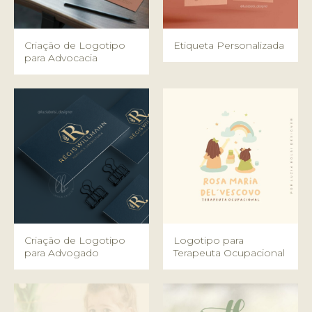
Criação de Logotipo
Etiqueta Personalizada
para Advocacia
Criação de Logotipo
Logotipo para
para Advogado
Terapeuta Ocupacional